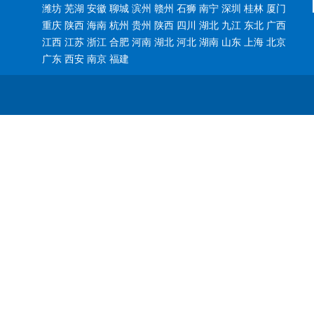
潍坊 芜湖 安徽 聊城 滨州 赣州 石狮 南宁 深圳 桂林 厦门
重庆 陕西 海南 杭州 贵州 陕西 四川 湖北 九江 东北 广西
江西 江苏 浙江 合肥 河南 湖北 河北 湖南 山东 上海 北京
广东 西安 南京 福建