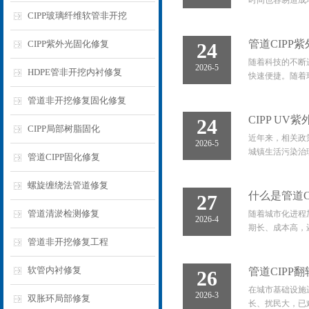
时间也容易造成
CIPP玻璃纤维软管非开挖
管道CIP
CIPP紫外光固化修复
24
随着科技的不断
2026-5
HDPE管非开挖内衬修复
快速便捷。随着
管道非开挖修复固化修复
CIPP U
24
CIPP局部树脂固化
近年来，相关政
2026-5
城镇生活污染治理
管道CIPP固化修复
螺旋缠绕法管道修复
什么是管道C
27
管道清淤检测修复
随着城市化进程
2026-4
期长、成本高，
管道非开挖修复工程
软管内衬修复
管道CIP
26
在城市基础设施
2026-3
双胀环局部修复
长、扰民大，已