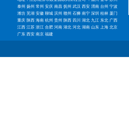
泰州 扬州 常州 安庆 南昌 抚州 武汉 西安 渭南 台州 宁波
潍坊 芜湖 安徽 聊城 滨州 赣州 石狮 南宁 深圳 桂林 厦门
重庆 陕西 海南 杭州 贵州 陕西 四川 湖北 九江 东北 广西
江西 江苏 浙江 合肥 河南 湖北 河北 湖南 山东 上海 北京
广东 西安 南京 福建