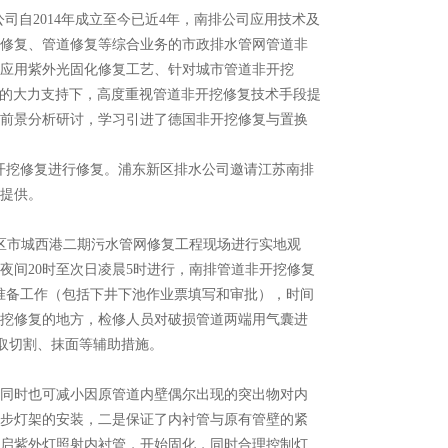
复公司自2014年成立至今已近4年，南排公司应用技术及
修复、管道修复等综合业务的市政排水管网管道非
应用紫外光固化修复工艺、针对城市管道非开挖
领导的大力支持下，高度重视管道非开挖修复技术手段提
前景分析研讨，学习引进了德国非开挖修复与置换
非开挖修复进行修复。浦东新区排水公司邀请江苏南排
提供。
新区市城西港二期污水管网修复工程现场进行实地观
夜间20时至次日凌晨5时进行，南排管道非开挖修复
所有准备工作（包括下井下池作业票填写和审批），时间
挖修复的地方，检修人员对破损管道两端用气囊进
取切割、抹面等辅助措施。
同时也可减小因原管道内壁偶尔出现的突出物对内
步灯架的安装，二是保证了内衬管与原有管壁的紧
启紫外灯照射内衬管，开始固化，同时合理控制灯