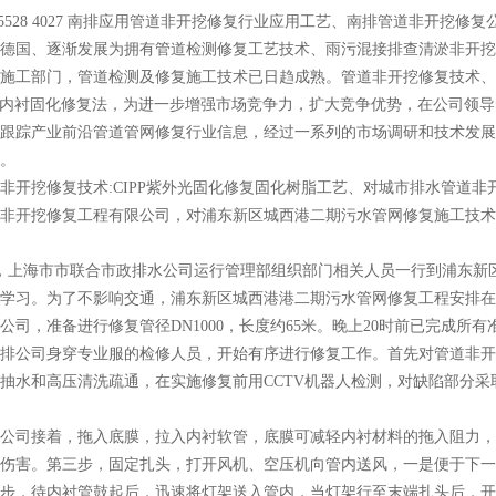
7 5528 4027 南排应用管道非开挖修复行业应用工艺、南排管道非开挖修
德国、逐渐发展为拥有管道检测修复工艺技术、雨污混接排查清淤非开挖
施工部门，管道检测及修复施工技术已日趋成熟。管道非开挖修复技术、
-UV内衬固化修复法，为进一步增强市场竞争力，扩大竞争优势，在公司
跟踪产业前沿管道管网修复行业信息，经过一系列的市场调研和技术发展
。
非开挖修复技术:CIPP紫外光固化修复固化树脂工艺、对城市排水管道
非开挖修复工程有限公司，对浦东新区城西港二期污水管网修复施工技术
日，上海市市联合市政排水公司运行管理部组织部门相关人员一行到浦东
学习。为了不影响交通，浦东新区城西港港二期污水管网修复工程安排在
公司，准备进行修复管径DN1000，长度约65米。晚上20时前已完成
排公司身穿专业服的检修人员，开始有序进行修复工作。首先对管道非开
抽水和高压清洗疏通，在实施修复前用CCTV机器人检测，对缺陷部分采
公司接着，拖入底膜，拉入内衬软管，底膜可减轻内衬材料的拖入阻力，
伤害。第三步，固定扎头，打开风机、空压机向管内送风，一是便于下一
步，待内衬管鼓起后，迅速将灯架送入管内，当灯架行至末端扎头后，开