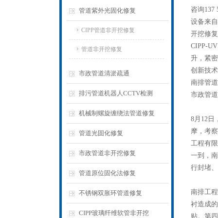
咨询13
管道紫外光固化修复
设备来自
CIPP管道非开挖修复
开挖修复
CIPP
管道非开挖修复
升，紧密
创新技术
市政管道清淤疏通
南排管道
排污管道机器人CCTV检测
市政管道
机械制螺旋缠绕法管道修复
8月12
摩，考察
管道光固化修复
工程有限
市政管道非开挖修复
一到，南
行封堵、
管道原位固化法修复
南排工程
不锈钢双胀环管道修复
衬造成的
CIPP玻璃纤维软管非开挖
贴。第四