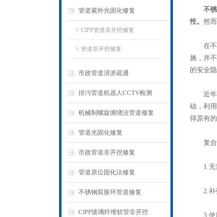
不锈
管道紫外光固化修复
性。
然而
CIPP管道非开挖修复
在不锈
管道非开挖修复
施，并不
的安全隐
市政管道清淤疏通
排污管道机器人CCTV检测
近年来
础，利用
机械制螺旋缠绕法管道修复
得原有的
管道光固化修复
复合材
市政管道非开挖修复
1.无
管道原位固化法修复
2.补
不锈钢双胀环管道修复
CIPP玻璃纤维软管非开挖
3.使