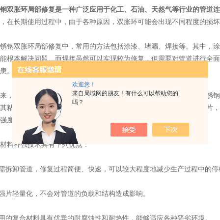
钢双胀环
局部修复
是一种广泛应用于化工、石油、天然气等行业的管道连
，在长期使用过程中，由于各种原因，双胀环可能会出现不同程度的损坏
钢双胀环局部修复中，常用的方法包括涂漆、堵漏、焊接等。其中，涂
能根本解决问题。而焊接虽然可以实现较为修复，但需要对管道进行全面
患。
欢迎您！
来自局域网的朋友！有什么可以帮助您的
，一种新型的局部修复技术——复合材料补强技术被广泛应用于不锈钢
吗？
其粘结能力和高强度，结合其它加固材料，制成具有一定形状的补强片，
强度和稳定性。
料补强技术具有下列优点：
需拆卸管道，修复过程简便、快速，可以较大程度地减少生产过程中的停
强片轻量化，不会对管道的负载和结构造成影响。
用的复合材料具有优异的耐腐蚀性和耐热性，能够适应各种恶劣环境。