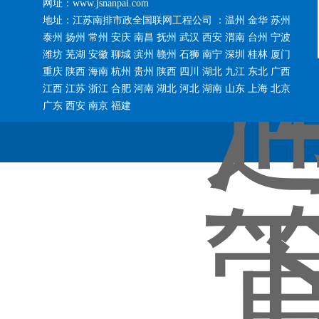
网址：www.jsnanpai.com
地址：江苏南排市政全国联网工程公司 ：温州 金华 苏州
泰州 扬州 常州 安庆 南昌 抚州 武汉 西安 渭南 台州 宁波
潍坊 芜湖 安徽 聊城 滨州 赣州 石狮 南宁 深圳 桂林 厦门
重庆 陕西 海南 杭州 贵州 陕西 四川 湖北 九江 东北 广西
江西 江苏 浙江 合肥 河南 湖北 河北 湖南 山东 上海 北京
广东 西安 南京 福建