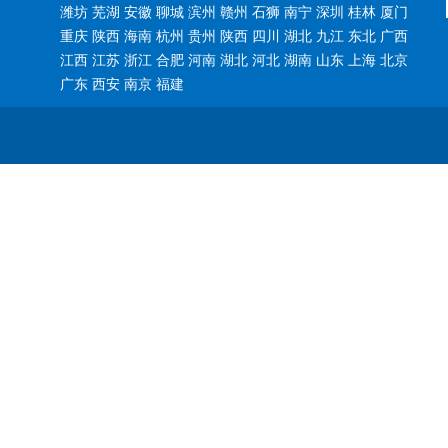
潍坊 芜湖 安徽 聊城 滨州 赣州 石狮 南宁 深圳 桂林 厦门
重庆 陕西 海南 杭州 贵州 陕西 四川 湖北 九江 东北 广西
江西 江苏 浙江 合肥 河南 湖北 河北 湖南 山东 上海 北京
广东 西安 南京 福建