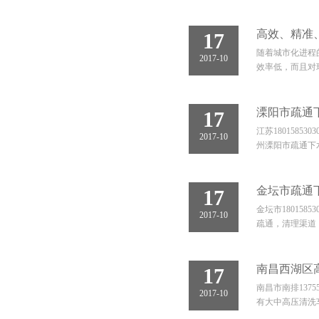
高效、精准
17
随着城市化进程
2017-10
效率低，而且对
溧阳市疏通
17
江苏180158
2017-10
州溧阳市疏通下
金坛市疏通
17
金坛市1801
2017-10
疏通，清理渠道
南昌西湖区
17
南昌市南排13
2017-10
有大中高压清洗