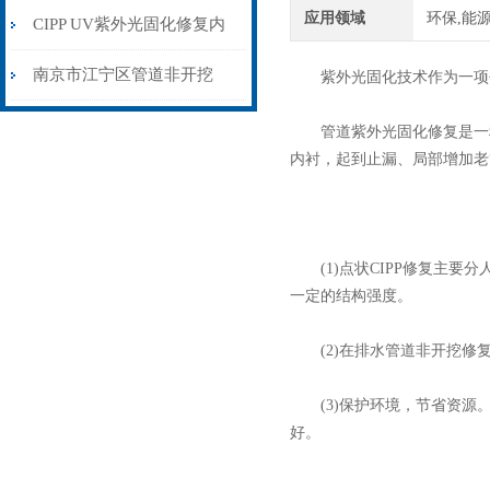
应用领域
环保,能源
挖方式下的创新解决方案
CIPP UV紫外光固化修复内
衬管道非开挖修复优势
南京市江宁区管道非开挖
紫外光固化技术作为一项创
CIPP紫外光固化修复
管道紫外光固化修复是一种排
内衬，起到止漏、局部增加老
(1)点状CIPP修复主要
一定的结构强度。
(2)在排水管道非开挖修
(3)保护环境，节省资源。
好。