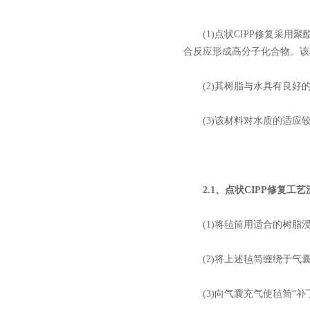
(1)点状CIPP修复采用
合反应形成高分子化合物。该
(2)其树脂与水具有良好的
(3)该材料对水质的适应
2.1、点状CIPP修复工
(1)将毡筒用适合的树脂
(2)将上述毡筒缠绕于气
(3)向气囊充气使毡筒“补