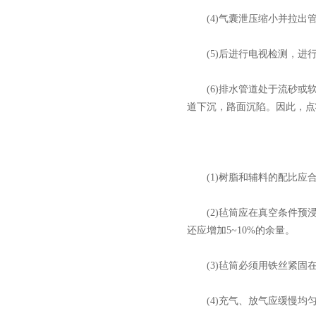
(4)气囊泄压缩小并拉出
(5)后进行电视检测，进
(6)排水管道处于流砂或软
道下沉，路面沉陷。因此，点
(1)树脂和辅料的配比应
(2)毡筒应在真空条件预浸
还应增加5~10%的余量。
(3)毡筒必须用铁丝紧固
(4)充气、放气应缓慢均