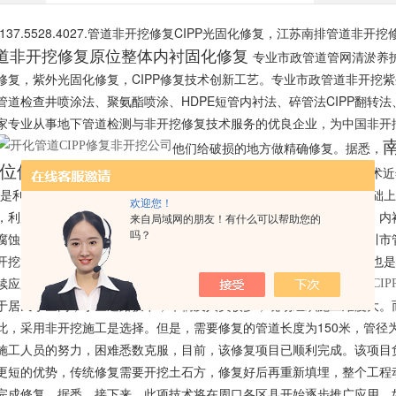
137.5528.4027.管道非开挖修复CIPP光固化修复，江苏南排管道
道非开挖修复原位整体内衬固化修复
专业市政管道管网清淤养护
修复，紫外光固化修复，CIPP修复技术创新工艺。专业市政管道非开挖紫外
管道检查井喷涂法、聚氨酯喷涂、HDPE短管内衬法、碎管法CIPP翻转法
家专业从事地下管道检测与非开挖修复技术服务的优良企业，为中国非开挖技
他们给破损的地方做精确修复。据悉，
位修复管道破裂.裂开.错位.
非开挖紫外光固化原位修复技术近
而是利用微开挖或不开挖技术，在充分清理管道内污水和破损创面的基础
欢迎您！
，利用紫外光照射使软管固化，形成与旧管道紧密配合的坚固内衬层，内
来自局域网的朋友！有什么可以帮助您的
吗？
腐蚀，延长了管道的使用寿命，消除了诱发道路塌陷的安全隐患。南川市
开挖管道修复技术*在我省及我市市政设施养护维修施工中应用，同时也是
续应用在全市2015年检测中达到三级病害的污水管道上。
于居民小区内，小区道路狭窄，车辆及人员较多，现场组织施工难度大。
此，采用非开挖施工是选择。但是，需要修复的管道长度为150米，管径为
施工人员的努力，困难悉数克服，目前，该修复项目已顺利完成。该项目
更短的优势，传统修复需要开挖土石方，修复好后再重新填埋，整个工程动
完成修复。据悉，接下来，此项技术将在周口各区县开始逐步推广应用，