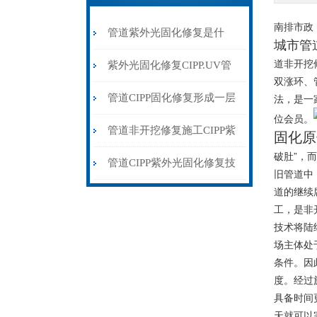
南排市政 
管道紫外光固化修复是什
城市管
道非开挖
么？
紫外光固化修复CIPP.UV管
双涨环、
道非开挖光固化修复
法，是一
管道CIPP固化修复形成一层
位会员。
坚硬的“管中管”
管道非开挖修复施工CIPP紫
固化原
破肚”，
外光固化修复流程
管道CIPP紫外光固化修复技
旧管道中
道的继续
术以其快速、高效环保
工，是非
技术将陆
场主体处
条件。因
度。经过
具备时间
天就可以