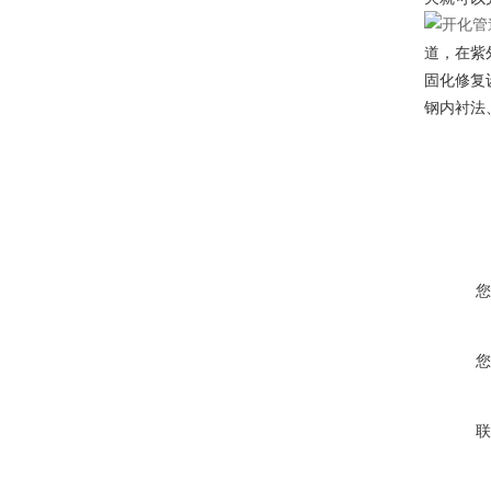
道，在紫
固化修复
钢内衬法
您
您
联