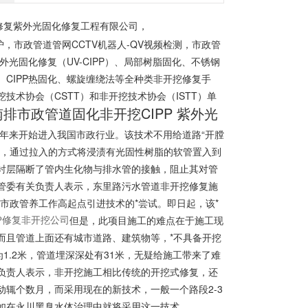
非开挖修复紫外光固化修复工程有限公司，
，市政管道管网CCTV机器人-QV视频检测，市政管
光固化修复（UV-CIPP）、局部树脂固化、不锈钢
、CIPP热固化、螺旋缠绕法等全种类非开挖修复手
术协会（CSTT）和非开挖技术协会（ISTT）单
南排市政管道固化非开挖CIPP 紫外光
年来开始进入我国市政行业。该技术不用给道路“开膛
上，通过拉入的方式将浸渍有光固性树脂的软管置入到
衬层隔断了管内生化物与排水管的接触，阻止其对管
管委有关负责人表示，东里路污水管道非开挖修复施
市政管养工作高起点引进技术的*尝试。即日起，该*
但是，此项目施工的难点在于施工现
而且管道上面还有城市道路、建筑物等，*不具备开挖
1.2米，管道埋深深处有31米，无疑给施工带来了难
负责人表示，非开挖施工相比传统的开挖式修复，还
辄个数月，而采用现在的新技术，一般一个路段2-3
如在永川黑臭水体治理中就将采用这一技术。