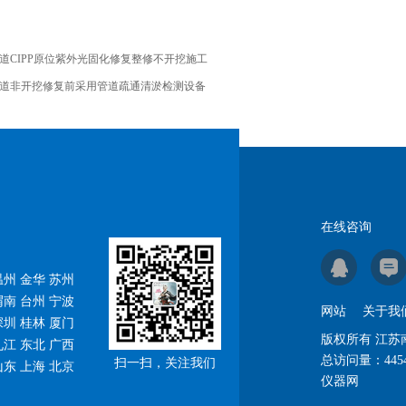
道CIPP原位紫外光固化修复整修不开挖施工
道非开挖修复前采用管道疏通清淤检测设备
在线咨询
州 金华 苏州
渭南 台州 宁波
网站
关于我
深圳 桂林 厦门
版权所有 江
九江 东北 广西
总访问量：
445
扫一扫，关注我们
山东 上海 北京
仪器网