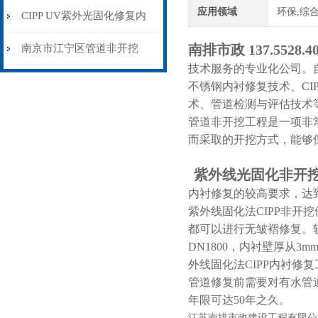
应用领域
环保,综
挖方式下的创新解决方案
CIPP UV紫外光固化修复内
衬管道非开挖修复优势
南排市政 137.5528
南京市江宁区管道非开挖
技术服务的专业化公司。
CIPP紫外光固化修复
不锈钢内衬修复技术、C
术、管道检测与评估技术
管道非开挖工程是一项非
而采取的开挖方式，能够
紫外线光固化
非开
内衬修复的较高要求，达
紫外线固化法CIPP非开
都可以进行无皱褶修复。
DN1800，内衬壁厚从
外线固化法CIPP内衬修
管道修复前需要对有水管
年限可达50年之久。
江苏南排市政建设工程有限公