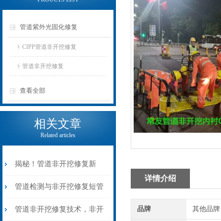
管道紫外光固化修复
CIPP管道非开挖修复
管道非开挖修复
查看全部
相关文章
Related articles
揭秘！管道非开挖修复新
详情介绍
法，高效无创
管道检测与非开挖修复短管
置换内衬修复
管道非开挖修复技术，非开
品牌
其他品牌