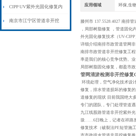
应用领域
环保,生物
挖方式下的创新解决方案
CIPP UV紫外光固化修复内
衬管道非开挖修复优势
南京市江宁区管道非开挖
滕州市 137.5528.402
，局部树脂修复 ，管道固化内
CIPP紫外光固化修复
外光固化修复技术（UV-CIP
详细介绍南排市政管道管网非
南排市政管道非开挖修复工程
率是我们的核心竞争优势。业
局部树脂固化修复，都盈市政
管网清淤检测非开挖修复CI
环境处理，空气净化技术设计
修复，排水管道损坏的修复的
道修复的现状 目前我国绝大
专门的团队，专门处理管道遇
九江线股路管道非开挖紫外光
圾……6日晚上，记者在祥路
修复技术（破裂法PE短管施
市市政排水管道非开挖修复推广