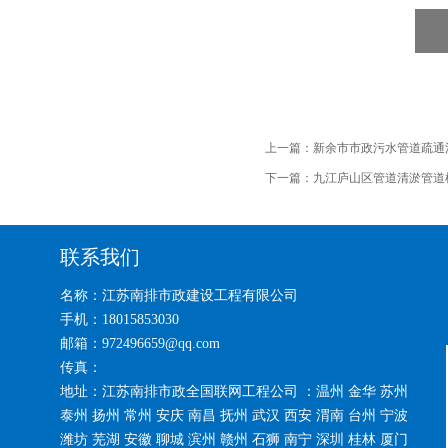
上一篇：
新余市市政污水管道疏通清
下一篇：
九江庐山区管道清淤管道
联系我们
名称：江苏南排市政建设工程有限公司
手机：18015853030
邮箱：972496659@qq.com
传真：
地址：江苏南排市政全国联网工程公司 ：温州 金华 苏州
泰州 扬州 常州 安庆 南昌 抚州 武汉 西安 渭南 台州 宁波
潍坊 芜湖 安徽 聊城 滨州 赣州 石狮 南宁 深圳 桂林 厦门