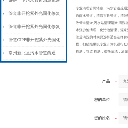
讲解一下污水管道清淤疏通
专业清理管网堵塞、污水管道疏通
的流程和防风
管道非开挖紫外光固化修复
通雨水管道，清疏市政管道，清理
政管道清淤,污水站清理清淤,清洗
施工易出的问题
管道非开挖紫外光固化修复
水沉沙池清理，化污池清理，泥浆
管道清洗的时候要选择适当选择价
法CIPP技术施工
管道CIPP非开挖紫外光固化
描，扫描结果以专业计算机进行处
检测，管道 检测
，换热清洗，油罐
原位修复法
常州新北区污水管道疏通
【高压疏通下水道清淤】
产品：
您的单位：
您的姓名：