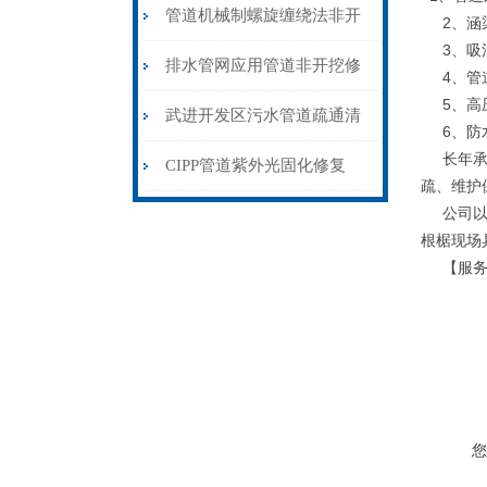
测技术有限公司
管道机械制螺旋缠绕法非开
2、涵渠
3、吸污
挖修复
排水管网应用管道非开挖修
4、管
5、高压
复CIPP固化创新科技工艺修
武进开发区污水管道疏通清
6、防水
长年承包
复法
淤检测
CIPP管道紫外光固化修复
疏、维护
公司以人
2021基价
根椐现场
【服务对
您