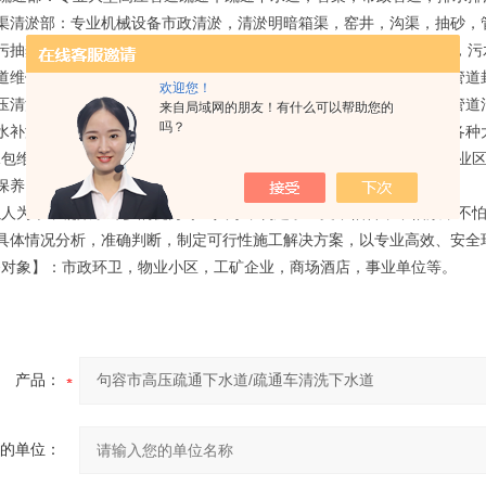
清淤部：专业机械设备市政清淤，清淤明暗箱渠，窑井，沟渠，抽砂，
抽粪部：专业吸污车清理吸抽污水池
,
集淤池
,
油灌池
,
沉沙池
,
化粪池，污
道
维修
部：管道维护保养，管线内部摄像检测、管内有毒气体检测、管道
欢迎您！
清洗部：专业高压清洗管道，工业清洗，市政管道高压清洗，化学管道
来自局域网的朋友！有什么可以帮助您的
吗？
补漏部：专业承接屋面，外墙，卫生间，地下室，
彩钢
瓦，厂房等各种
维护保养服务：承接市政道路
排水管
道，城镇、村庄排水管道，工业
保养。
为本，凝聚了许多的优秀专业人才，构建了一支不怕苦，不怕累，不怕
具体情况分析，准确判断，制定可行性施工解决方案，以专业高效、安全
象】：市政环卫，物业小区，工矿企业，商场酒店，事业单位等。
产品：
的单位：