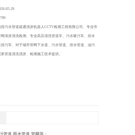
6-05-28
799
南排污水管道疏通清淤机器人CCTV检测工程有限公司、专业市
管网清淤清洗检测、专业高压清洗管道车、污水吸污车、排水
压排污车、对于城市管网下水道、污水管道、排水管道、油污
泥浆管道清洗清淤、检测施工技术提供。
污管道
,
雨
水管
道
,
管网等；