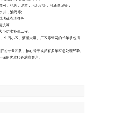
管网，池塘，渠道，污泥涵渠，河涌淤泥等；
水井，油污等
;
封堵截流清淤等；
清洗等
;
大小防水补漏工程。
区、生活小区、酒楼大厦、厂区等管网的长年承包清
脏的专业团队，核心骨干成员有多年应急处理经验。
环保的优质服务满意客户。