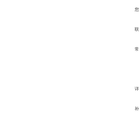
您
联
常
详
补