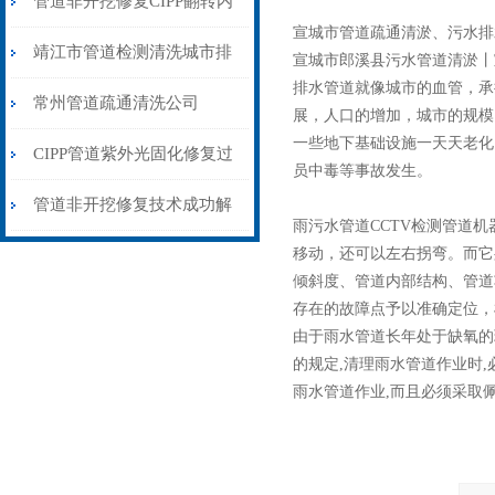
管道非开挖修复CIPP翻转内
宣城市管道疏通清淤、污水排
衬法
靖江市管道检测清洗城市排
宣城市郎溪县污水管道清淤丨
排水管道就像城市的血管，承
水系统疏通清淤
常州管道疏通清洗公司
展，人口的增加，城市的规模
一些地下基础设施一天天老化
【【市政污水管道清淤】】
CIPP管道紫外光固化修复过
员中毒等事故发生。
程
管道非开挖修复技术成功解
雨污水管道CCTV检测管道机
决南京排水管道塌陷问题
移动，还可以左右拐弯。而它身
倾斜度、管道内部结构、管道
存在的故障点予以准确定位，
由于雨水管道长年处于缺氧的
的规定,清理雨水管道作业时
雨水管道作业,而且必须采取