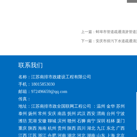
上一篇：
蚌埠市管道疏通清淤管道
下一篇：
安庆市排污下水道疏通清
联系我们
名称：江苏南排市政建设工程有限公司
手机：18015853030
邮箱：972496659@qq.com
传真：
地址：江苏南排市政全国联网工程公司 ：温州 金华 苏州
泰州 扬州 常州 安庆 南昌 抚州 武汉 西安 渭南 台州 宁波
潍坊 芜湖 安徽 聊城 滨州 赣州 石狮 南宁 深圳 桂林 厦门
重庆 陕西 海南 杭州 贵州 陕西 四川 湖北 九江 东北 广西
江西 江苏 浙江 合肥 河南 湖北 河北 湖南 山东 上海 北京