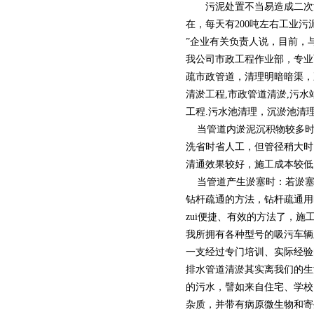
污泥处置不当易造成二次污
在，每天有200吨左右工业
”企业有关负责人说，目前，
我公司市政工程作业部，专业
疏市政管道，清理明暗暗渠，
清淤工程,市政管道清淤,污水
工程.污水池清理，沉淤池清
当管道内淤泥沉积物较多时
洗省时省人工，但管径稍大时
清通效果较好，施工成本较低
当管道产生淤塞时：若淤塞
钻杆疏通的方法，钻杆疏通用
zui便捷、有效的方法了，
我所拥有各种型号的吸污车辆
一支经过专门培训、实际经验
排水管道清淤其实离我们的生
的污水，譬如来自住宅、学校
杂质，并带有病原微生物和寄