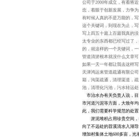
公司于2000年成立，有着
念，着眼于创新发展，力争为
有时候人真的不是万能的，写
这个关键词，到现在为止，写
写上四五十篇上百篇我真的没
太专业的东西都已经写过了，
的，就这样的一个关键词，一
管道清淤根本就没什么文章可
如果一天一年都让我去这样写
天津鸿运来管道疏通有限公司
箱，沟渠疏通，清理渠道，疏
池，清理化污池，污水转运处
市治水办有关负责人说，目
市河道污泥等方面，大致年均
此，我们需要科学规范的处置
淤泥堆积占用珍贵空间，德
向了不远处的苕溪清水入湖导
增加村集体土地600多亩，