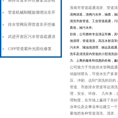
南排管道非开挖修复清淤检
淮南市管道疏通清淤、管道清
测技术有限公司
管道机械制螺旋缠绕法非开
清掏清底，清掏污水井，抽粪，抽
清洗市政管道。工业管道疏通，污
挖修复
排水管网应用管道非开挖修
粪池，抽污水井。
目前，公司拥有专业清运车辆，其
复CIPP固化创新科技工艺修
武进开发区污水管道疏通清
池清理，管道清洗，高压水射流等
污水井、隔油池清理、抽运及疏通
复法
淤检测
CIPP管道紫外光固化修复
洗车及清洗室内管道的小型清洗设
2021基价
力、上乘的服务和优惠的价格，赢
公司致力于市政排水管网疏通
动旋转喷头，可使水生产多束
压、冲刷、达到*清洗的目的
管道、市政排水管道等达清洗
理，安全、环保。 几年来，
理制度，在市场上赢得了良好
业单位及企事业单位建立一个
量地把各种管道清洗、清淤、