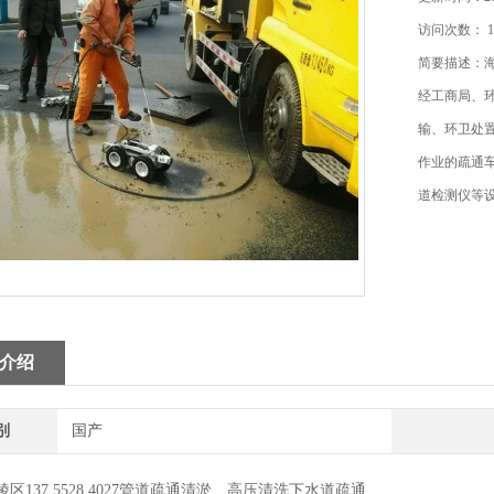
访问次数： 1
简要描述：
经工商局、
输、环卫处置
作业的疏通
道检测仪等
介绍
别
国产
区137 5528 4027管道疏通清淤、高压清洗下水道疏通、