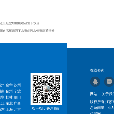
进区戚墅堰横山桥疏通下水道
州市高压疏通下水道@污水管道疏通清淤
在线咨询
州 金华 苏州
渭南 台州 宁波
网站
关于我
深圳 桂林 厦门
版权所有 江
九江 东北 广西
总访问量：
445
扫一扫，关注我们
山东 上海 北京
仪器网