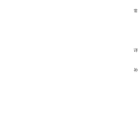
常
详
补