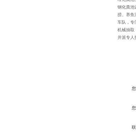
钢化粪池
捞、养鱼
车队，专
机械抽取
并派专人
您
您
联