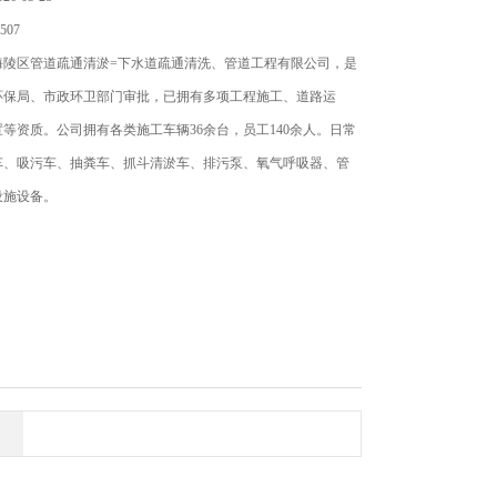
507
海陵区管道疏通清淤=下水道疏通清洗、管道工程有限公司，是
环保局、市政环卫部门审批，已拥有多项工程施工、道路运
等资质。公司拥有各类施工车辆36余台，员工140余人。日常
车、吸污车、抽粪车、抓斗清淤车、排污泵、氧气呼吸器、管
设施设备。