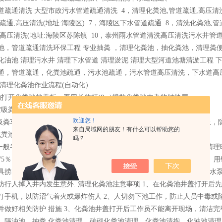
道疏通清洗 大型市政污水管道疏通清洗 4，清理化粪池,管道疏通,高压清洗
疏通,高压清洗(地址:海陵区) 7，海陵区下水管道疏通 8，清洗化粪池,管
,高压清洗(地址:海陵区苏陈镇 10，泰州雨水管道清洗高压清洗污水井管
池，管道疏通清洗环保工程 专业抽粪 ，清理化粪池，抽化粪池，清理粪
化油池 清理污水井 清理下水管道 清理淤泥 清理大型河道池塘清淤工程
通，管道疏通，化粪池疏通，污水池疏通，污水管道高压清洗，下水道高压
 清理化粪池作业流程(自动化）
钩打开化粪池的盖板，再用长竹杆(8m)搅散化粪池内杂物结块层。
空吸粪车开到工作现场，套好吸粪胶管(5m长备3条)放入化粪池内。
欢迎您！
动吸粪车的开关，吸出粪便污物直至化粪池内的化粪结块物基本吸完为止，
来自局域网的朋友！有什么可以帮助您的
化粪池井盖，用清水冲洗工作现场和所有工具。
吗？
池一般半年清理一次，但要看化粪池的使用情况 ，如用量较大则需缩短清理
75％，三级池硬的表面全部清运。、清理化粪池作业流程(人工化） 1、
具捞出。 2、把捞出的沉淀物装入活粪袋用环卫运输车运走。 3、用活水
防行人掉入井内发生意外. 清理化粪池注意事项 1、在化粪池井盖打开后先
打手机，以防沼气着火或爆炸伤人 2、人切勿下池工作，防止人员中毒或
并做好相关防护 措施 3、化粪池井盖打开后工作员不能离开现场，清洁完
、隔油池、抽粪 化粪池清理、砖砌化粪池清理、化粪池清掏、化油池清理