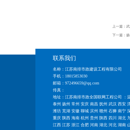
上一篇：
武
下一篇：
扬
联系我们
名称：江苏南排市政建设工程有限公司
手机：18015853030
邮箱：972496659@qq.com
传真：
地址：江苏南排市政全国联网工程公司 ：温
泰州 扬州 常州 安庆 南昌 抚州 武汉 西安 
潍坊 芜湖 安徽 聊城 滨州 赣州 石狮 南宁 
重庆 陕西 海南 杭州 贵州 陕西 四川 湖北 
江西 江苏 浙江 合肥 河南 湖北 河北 湖南 