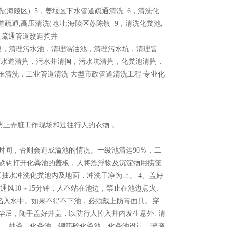
(海陵区) 5，姜堰区下水管道疏通清洗 6，清洗化
道疏通,高压清洗(地址:海陵区苏陈镇 9，清洗化粪池,
道疏通管道改造掏井
便，清理污水池，清理隔油池，清理污水坑，清理窨
 下水道清掏，污水井清掏，污水坑清掏，化粪池清掏，
清洗，工业管道清洗 大型市政管道清洗工程 专业化
防止弄脏工作现场和过往行人的衣物 。
时间，否则会造成溢池的情况。一级池清运90％，二
用铁钩打开化粪池的盖板，人将漂浮物及沉淀物用捞筐
泵抽水冲洗化粪池内及地面，冲洗干净为止。 4、盖好
通风10～15分钟，人不站在池边，禁止在池边点火、
陷入水中。如果不得不下池，必须戴上防毒面具。穿
毕后，随手盖好井盖，以防行人掉入井内发生意外. 清
、 抽粪、化粪池、钢筋砼化粪池、化粪池设计、玻璃