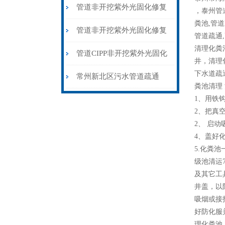
的流程和防风
管道非开挖紫外光固化修复
，泰州管
粪池,管道
施工易出的问题
管道非开挖紫外光固化修复
管道疏通
清理化粪
法CIPP技术施工
管道CIPP非开挖紫外光固化
井，清理
下水道疏
原位修复法
常州新北区污水管道疏通
粪池清理
【高压疏通下水道清淤】
1、用铁
2、把真
2、 启
4、盖好
5.化粪
级池清运
及其它工
井盖，以
吸烟或接
好防化服
理化粪池