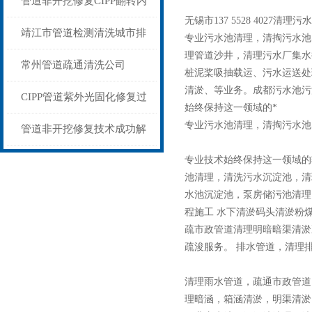
管道非开挖修复CIPP翻转内
无锡市137 5528 40
衬法
靖江市管道检测清洗城市排
专业污水池清理，清掏污水池
理管道沙井，清理污水厂集水
水系统疏通清淤
常州管道疏通清洗公司
桩泥桨吸抽载运、污水运送处
清淤、等业务。成都污水池污
【【市政污水管道清淤】】
CIPP管道紫外光固化修复过
始终保持这一领域的*
专业污水池清理，清掏污水池
程
管道非开挖修复技术成功解
决南京排水管道塌陷问题
专业技术始终保持这一领域的
池清理，清洗污水沉淀池，清
水池沉淀池，泵房储污池清理
程施工 水下清淤码头清淤粉
疏市政管道清理明暗暗渠清淤
疏浚服务。 排水管道，清理
清理雨水管道，疏通市政管道
理暗涵，箱涵清淤，明渠清淤