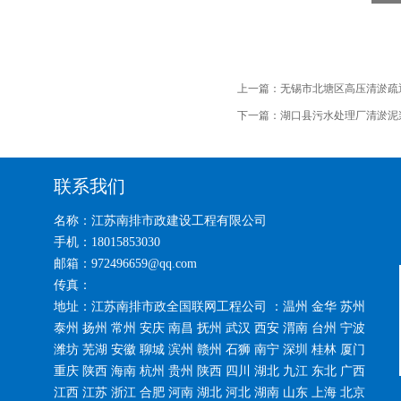
上一篇：
无锡市北塘区高压清淤疏
下一篇：
湖口县污水处理厂清淤泥
联系我们
名称：江苏南排市政建设工程有限公司
手机：18015853030
邮箱：972496659@qq.com
传真：
地址：江苏南排市政全国联网工程公司 ：温州 金华 苏州
泰州 扬州 常州 安庆 南昌 抚州 武汉 西安 渭南 台州 宁波
潍坊 芜湖 安徽 聊城 滨州 赣州 石狮 南宁 深圳 桂林 厦门
重庆 陕西 海南 杭州 贵州 陕西 四川 湖北 九江 东北 广西
江西 江苏 浙江 合肥 河南 湖北 河北 湖南 山东 上海 北京