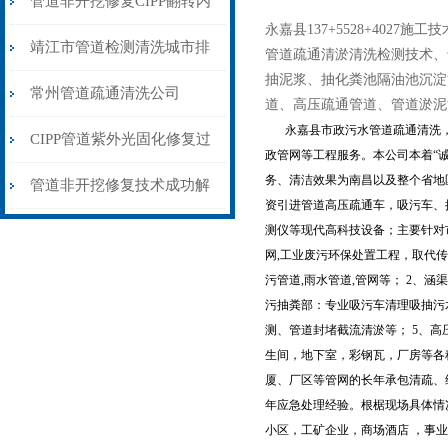
管道非开挖修复CIPP翻转内
永嘉县137+5528+40
衬法
靖江市管道检测清洗城市排
管道疏通清淤清洗检测技术、
抽泥浆、抽化粪池隔油池沉淀
水系统疏通清淤
常州管道疏通清洗公司
道、高压疏通管道、管道淤泥
永嘉县市政污水管道疏通清洗，
【【市政污水管道清淤】】
CIPP管道紫外光固化修复过
政管网等工程服务。本公司本着“
务、清洁效果为南昌以及整个省地
程
管道非开挖修复技术成功解
资引进管道高压疏通车，吸污车、
决南京排水管道塌陷问题
测仪等现代高科技设备；主要针对
网,工业废污环保处置工程，取代
污管道,雨水管道,管网等； 2、
污抽粪部：专业吸污车清理吸抽污水
测、管道封堵截流清淤等； 5、
生间，地下室，彩钢瓦，厂房等各
厦、厂区等管网的长年承包清疏、
年应急处理经验。根椐现场具体情
小区，工矿企业，商场酒店 ，事