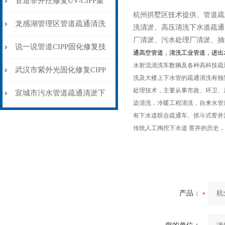
管道非开挖修复UV-CIPP案
杭州拱墅区技术提供、管道疏
例紫外光固化修复原位修复
龙感湖管理区管道疏通清洗
洗清淤、高压清洗下水道疏通
厂清淤、污水处理厂清淤、抽
工艺
清淤污水厂清淤抽泥浆
说一说管道CIPP固化修复技
通高空管道，清洗工业管道，进出
水射流清洗车数辆及各种高科技疏
术流程及注意的事项
武汉市紫外光固化修复CIPP
洗及大楼上下水管的疏通清洗有独
处理技术，主要从事市政、环卫、
非开挖管道施工前准备
宣城市污水管道疏通清淤下
染清洗，冷暖工程清洗，自来水管
水道CCTV机器人检测修复
有下水道联合疏通车、抓斗式窨井
传统人工掏挖下水道 窨井的历史
产品：