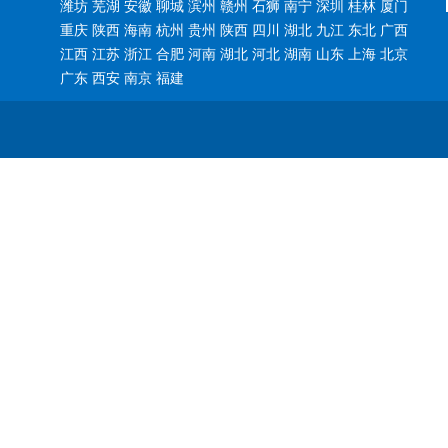
潍坊 芜湖 安徽 聊城 滨州 赣州 石狮 南宁 深圳 桂林 厦门
重庆 陕西 海南 杭州 贵州 陕西 四川 湖北 九江 东北 广西
江西 江苏 浙江 合肥 河南 湖北 河北 湖南 山东 上海 北京
广东 西安 南京 福建