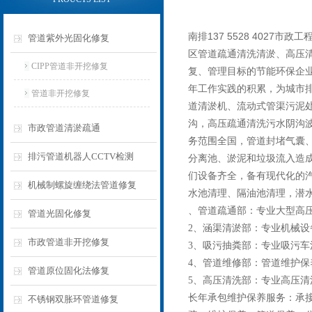
南排137 5528 402
管道紫外光固化修复
高压
区管道疏通清洗清淤、
CIPP管道非开挖修复
复、管理目标的节能环保企
年工作实践的积累，为城市
管道非开挖修复
道清淤机、流动式管渠污泥
沟，高压疏通清洗污水阴沟
市政管道清淤疏通
务范围全国，管道封堵气囊
排污管道机器人CCTV检测
分离池、淤泥和垃圾流入造成
们设备齐全，备有现代化的
机械制螺旋缠绕法管道修复
水池清理、隔油池清理，潜
、管道疏通部：专业大型高压
管道光固化修复
2、涵渠清淤部：专业机械
市政管道非开挖修复
3、吸污抽粪部：专业吸污车
4、管道维修部：管道维护
管道原位固化法修复
5、高压清洗部：专业高压清
长年承包维护保养服务：承
不锈钢双胀环管道修复