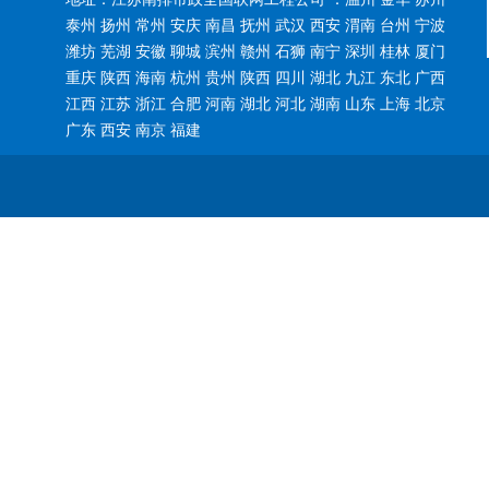
泰州 扬州 常州 安庆 南昌 抚州 武汉 西安 渭南 台州 宁波
潍坊 芜湖 安徽 聊城 滨州 赣州 石狮 南宁 深圳 桂林 厦门
重庆 陕西 海南 杭州 贵州 陕西 四川 湖北 九江 东北 广西
江西 江苏 浙江 合肥 河南 湖北 河北 湖南 山东 上海 北京
广东 西安 南京 福建