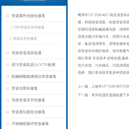
鹰潭市137 5528 4027
管道紫外光固化修复
通，村镇管道清疏，街道管道清
CIPP管道非开挖修复
②我司清淤机械疏通沟渠，清理
③强力吸污车抽污水，清理污水
管道非开挖修复
淤，集淤池清理等，清理鱼塘淤
④管道长年维护保养，管内有毒
市政管道清淤疏通
我们承诺:专业技术,价格实惠,
排污管道机器人CCTV检测
洗污水池，污水抽运，污泥清理
选择，我们专业技术及多种清淤设
机械制螺旋缠绕法管道修复
上一篇：
上饶市137 5528 402
管道光固化修复
下一篇：
常州武进区遥观疏通下水
市政管道非开挖修复
管道原位固化法修复
不锈钢双胀环管道修复