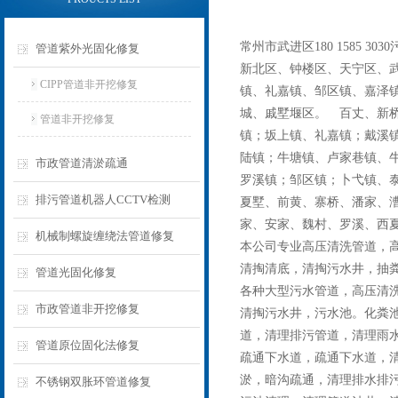
常州市武进区180 1585 
管道紫外光固化修复
新北区、钟楼区、天宁区、
CIPP管道非开挖修复
镇、礼嘉镇、邹区镇、嘉泽
城、戚墅堰区。 百丈、新
管道非开挖修复
镇；坂上镇、礼嘉镇；戴溪
陆镇；牛塘镇、卢家巷镇、
市政管道清淤疏通
罗溪镇；邹区镇；卜弋镇、
排污管道机器人CCTV检测
夏墅、前黄、寨桥、潘家、
家、安家、魏村、罗溪、西
机械制螺旋缠绕法管道修复
本公司专业高压清洗管道，
清掏清底，清掏污水井，抽
管道光固化修复
各种大型污水管道，高压清
市政管道非开挖修复
清掏污水井，污水池。化粪
道，清理排污管道，清理雨
管道原位固化法修复
疏通下水道，疏通下水道，清
淤，暗沟疏通，清理排水排
不锈钢双胀环管道修复