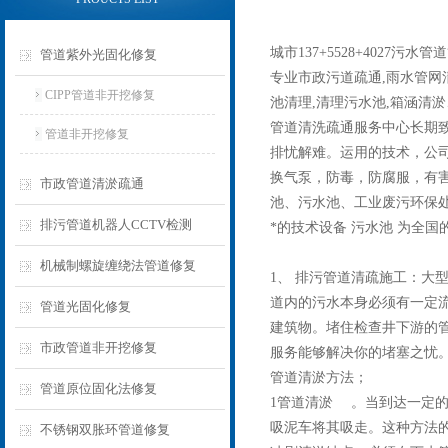
城市137+5528+4027
管道紫外光固化修复
专业市政污
道疏通,雨水管网
CIPP管道非开挖修复
池清理,清理污水池,箱涵清
管道清洗疏通服务中心长期
管道非开挖修复
排忧解难。运用的技术，公
换气泵，防毒，防腐服，有
市政管道清淤疏通
池、污水池、工业废污环保
排污管道机器人CCTV检测
*的技术设备 污水池 为全
机械制螺旋缠绕法管道修复
1、 排污管道清疏施工：大
道内的污水本身必须有一定流
管道光固化修复
建筑物。堵住检查井下游的管
市政管道非开挖修复
服务能够解决你的堵塞之忧
管道清淤方法；
管道原位固化法修复
1
管道清淤 。当
到达一定
吸泥车将其吸走。这种方法
不锈钢双胀环管道修复