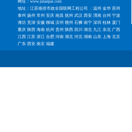
网址：www.jsnanpai.com
地址：江苏南排市政全国联网工程公司 ：温州 金华 苏州
泰州 扬州 常州 安庆 南昌 抚州 武汉 西安 渭南 台州 宁波
潍坊 芜湖 安徽 聊城 滨州 赣州 石狮 南宁 深圳 桂林 厦门
重庆 陕西 海南 杭州 贵州 陕西 四川 湖北 九江 东北 广西
江西 江苏 浙江 合肥 河南 湖北 河北 湖南 山东 上海 北京
广东 西安 南京 福建