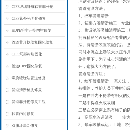
冲刷清淤缺点：必须在下水
CIPP玻璃纤维软管非开挖
管道清淤方法；
1、绞车管道清淤
CIPP紫外光固化修复
2、箱渠方涵清淤施工：专
HDPE管非开挖内衬修复
3、集淤池等吸抽清理施工：
拥有精良的设备配合专业的人
管道非开挖修复固化修复
法。待清淤装置装配好后，
同时水流在上游较大水压作
CIPP局部树脂固化
刷作用下，为了减少污泥的
管道CIPP固化修复
开，这就大为方便了。
管道清淤方法；
螺旋缠绕法管道修复
1、绞车管道清淤 其方法
被排除，养护人员下井时仍
管道清淤检测修复
一是在井内不得带有明火的
管道非开挖修复工程
二是不得点火或吸烟，
三是在必需穿上系有绳子的
软管内衬修复
2、高压水管道清淤 较为
3、罐车吸抽载运：工地、
双胀环局部修复