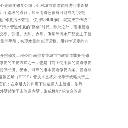
开挖紫外光固化修复公司，针对城市管道管网进行排查整
几个路段的通行，甚至街道还很有可能成为“拉链
创”修复污水管道。仅用5小时时间，就完成了传统工
污水管道修复的“微创”时代。除此之外，南排管道
、义亭、苏溪、大陈、赤岸、佛堂等污水厂配套主干管
流量等手段，实现水量的合理调蓄。用科学调度的方
开挖修复工程公司 南排专业城市市政管道非开挖修
非开挖修复的主要方式之一，也是目前上使用多的管道修复
客户提供经济、安全、可靠的排水管道修复方案。管道非
密度聚乙烯（HDPE）管技术是将外径等于或略大于主
截面积；在牵引力的作用下快速插入主管道。依靠
衬管外壁贴附于主管道内壁，形成性能*的复合管道