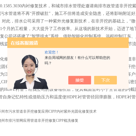
80.1585.3030内衬修复技术，和城市排水管理处邀请南排市政管道非
污水管道将不再“开膛破肚”，施工不但将造成安全隐患，还将影响附近好
。对此，排水公司采用了一种紫外光修复新技术，在非开挖的基础上，“微
1个月的工程量，大大提升了工作效率。从这项的新技术开始，迈进了地下
复公司还搭建了“智慧排水”系统，借助智能化控制系统。远程控制江东
在线监控点，实时监测液位、COD浓度等主要指标。通过管道蓄水、调节
欢迎您！
来自局域网的朋友！有什么可以帮助您的
化修复应用管道非开挖创新技术修复亦资街道南排技术、南排城市管道非
吗？
光固化法/CIPP翻转修复 紫外光固化修复技术（UV-CIPP）是我公司
为江苏省内家引进德国UV-CIPP设备和技术的企业，南排一直用心为
,CIPP原位固化,非开挖内衬修复,管道内衬,紫外光固化修复-管道内衬高
的HDPE衬管，经我公司的设备缩径后，使其截面暂时小于主管道的内
衬管自身记忆特性或借助压力和温度使HDPE衬管管径回弹膨胀，HDPE
苏州市污水管道非开挖修复应用CIPP内衬紫外光固化修复技术
赣州市排污管网应用管道非开挖修复CIPP梳洗修复