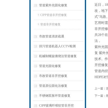
近日，1
管道紫外光固化修复
改，地下
CIPP管道非开挖修复
式”马路
艺用时需
管道非开挖修复
非开挖修
共28个
市政管道清淤疏通
法，
排污管道机器人CCTV检测
紫外光固
复 紫外
机械制螺旋缠绕法管道修复
技术。作
开挖修复
管道光固化修复
管道内径
市政管道非开挖修复
HDPE
管道原位固化法修复
上一篇：
不锈钢双胀环管道修复
下一篇：
CIPP玻璃纤维软管非开挖