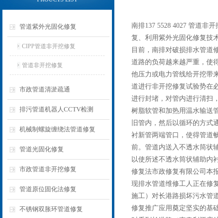
南排137 5528 4027
管道紫外光固化修复
复、利用紫外光固化修复技术
CIPP管道非开挖修复
目前，南排对破损排水管道
道路的负荷越来越严重，使
管道非开挖修复
他压力或电力管线给开挖带
道进行非开挖修复试验势在
市政管道清淤疏通
进行封堵，对管内进行清扫，
排污管道机器人CCTV检测
树脂软管和加热用温水输送管
旧管内，然后以循环的方式通
机械制螺旋缠绕法管道修复
衬新管两端管口，使得管道畅
前。管道内送入不透水筒状
管道光固化修复
以使所述不透水筒状辅助内
市政管道非开挖修复
修复法市政修复有限公司本报
现排水管道维修工人正在修复
管道原位固化法修复
施工）对长港路损坏污水管
修复推广应用奠定坚实的基
不锈钢双胀环管道修复