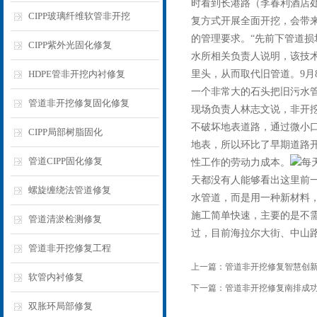
时看到长港路（李春利酒店处
CIPP玻璃纤维软管非开挖
复方式开展全面开挖，会带
的管理要求。“先前下管道损
CIPP紫外光固化修复
水所相关负责人说明，该技
HDPE管非开挖内衬修复
里头，从而取代旧管道。9月
一个非常大的石头把旧污水
管道非开挖修复固化修复
现场负责人林志文说，非开
不破坏地表道路，通过微小
CIPP局部树脂固化
地表，所以环比了早期道路
管道CIPP固化修复
性工作的劳动力成本。
每
天都没有人能够看出这里前
螺旋缠绕法管道修复
水管道，而是用一种新材料
施工简单快速，主要的是不
管道清淤检测修复
过，目前海拉尔大街、中山
管道非开挖修复工程
上一篇：
管道非开挖修复智慧创
软管内衬修复
下一篇：
管道非开挖修复南排成
双胀环局部修复