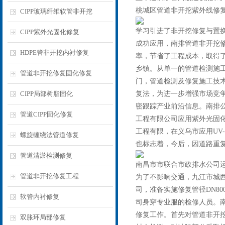
桃城区管道非开挖紫外线修
CIPP玻璃纤维软管非开挖
学习引进了非开挖修复与置换技
CIPP紫外光固化修复
成功应用，南排管道非开挖
HDPE管非开挖内衬修复
率，节省了工程成本，取得
乡镇。从单一的管道检测施
管道非开挖修复固化修复
门，管道检测及修复施工技术
CIPP局部树脂固化
复法，为进一步增强市场竞争
密跟踪产业前沿信息。南排
管道CIPP固化修复
工程有限公司应用紫外光固化修复
工程有限，在义乌市应用UV
螺旋缠绕法管道修复
也标志着，今后，因道路重复
管道清淤检测修复
南昌市市联合市政排水公司
管道非开挖修复工程
为了不影响交通，九江市城西
司，准备实施修复管径DN8
软管内衬修复
司身穿专业服的检修人员。南排
修复工作。首先对管道非开挖
双胀环局部修复