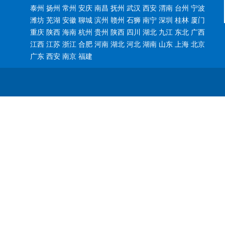
泰州 扬州 常州 安庆 南昌 抚州 武汉 西安 渭南 台州 宁波
潍坊 芜湖 安徽 聊城 滨州 赣州 石狮 南宁 深圳 桂林 厦门
重庆 陕西 海南 杭州 贵州 陕西 四川 湖北 九江 东北 广西
江西 江苏 浙江 合肥 河南 湖北 河北 湖南 山东 上海 北京
广东 西安 南京 福建