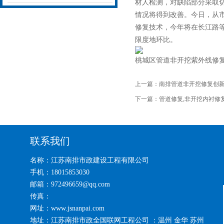
材人检测，对缺陷部分采取
情况将得到改善。今日，从
修复技术，今年将在长江路等
限度地环比。
桃城区管道非开挖紫外线修
上一篇：
南排管道非开挖修复创
下一篇：
管道修复,非开挖内衬修复
联系我们
名称：江苏南排市政建设工程有限公司
手机：18015853030
邮箱：972496659@qq.com
传真：
网址：www.jsnanpai.com
地址：江苏南排市政全国联网工程公司 ：温州 金华 苏州