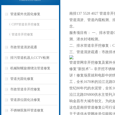
南排137 5528 402
管道紫外光固化修复
管道清淤、管道内窥检测、
CIPP管道非开挖修复
念。
服务项目有： 一、排水管道
管道非开挖修复
测、潜水封堵检测。
二、排水管道非开挖修复：C
市政管道清淤疏通
三、管道清淤疏通：市政排
排污管道机器人CCTV检测
管道管网非开挖修复及紫外
机械制螺旋缠绕法管道修复
修复“新技术”-- 非开挖
讶！修复场景就和电影中的情
管道光固化修复
工，全长1670米的沿江北路
世纪80年代的水泥管，全长
市政管道非开挖修复
沿江北路DN800供水主管
管道原位固化法修复
响金昌市大城市创文。为此如
这也是南排管道修复公司行
不锈钢双胀环管道修复
主干道供水管网改造仅能和