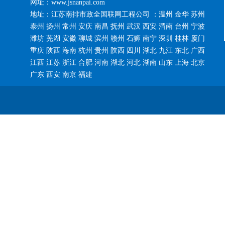
网址：www.jsnanpai.com
地址：江苏南排市政全国联网工程公司 ：温州 金华 苏州
泰州 扬州 常州 安庆 南昌 抚州 武汉 西安 渭南 台州 宁波
潍坊 芜湖 安徽 聊城 滨州 赣州 石狮 南宁 深圳 桂林 厦门
重庆 陕西 海南 杭州 贵州 陕西 四川 湖北 九江 东北 广西
江西 江苏 浙江 合肥 河南 湖北 河北 湖南 山东 上海 北京
广东 西安 南京 福建