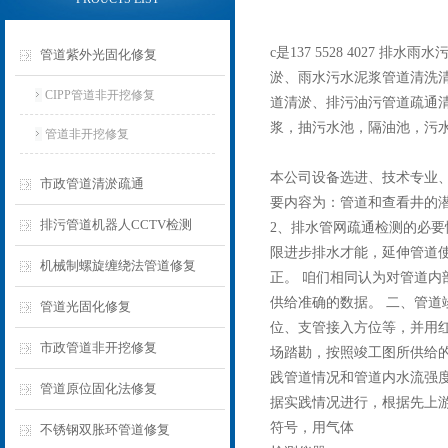
c是137 5528 402
管道紫外光固化修复
淤、雨水污水泥浆管道清洗清
CIPP管道非开挖修复
道清淤、排污油污管道疏通
浆，抽污水池，隔油池，污
管道非开挖修复
本公司设备选进、技术专业
市政管道清淤疏通
要内容为：管道和查看井的
排污管道机器人CCTV检测
2、排水管网疏通检测的必
限进步排水才能，延伸管道
机械制螺旋缠绕法管道修复
正。 咱们相同认为对管道
供给准确的数据。 二、管道
管道光固化修复
位、支管接入方位等，并用红
市政管道非开挖修复
场踏勘，按照竣工图所供给的
践管道情况和管道内水流强
管道原位固化法修复
据实践情况进行，根据先上
符号，用气体
不锈钢双胀环管道修复