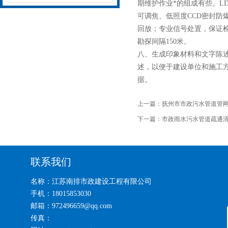
期维护作业*的组成有些。L
可调焦、低照度CCD密封
回放；专业信号处置，保证检
勘探间隔150米。
八、生成印象材料和文字陈述
述，以便于建设单位和施工
据。
上一篇：
抚州市市政污水管道管
下一篇：
市政雨水污水管道疏通
联系我们
名称：江苏南排市政建设工程有限公司
手机：18015853030
邮箱：972496659@qq.com
传真：