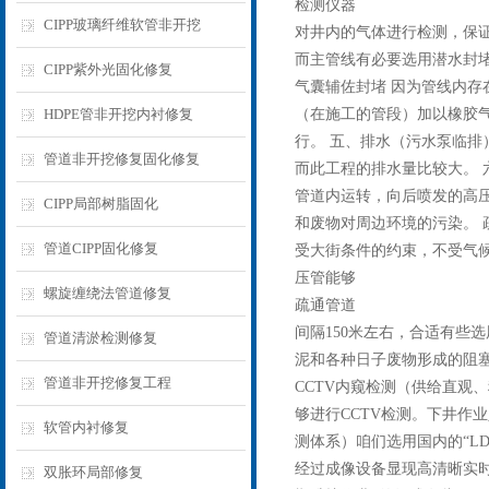
检测仪器
CIPP玻璃纤维软管非开挖
对井内的气体进行检测，保证
而主管线有必要选用潜水封堵
CIPP紫外光固化修复
气囊辅佐封堵 因为管线内存
HDPE管非开挖内衬修复
（在施工的管段）加以橡胶
行。 五、排水（污水泵临排
管道非开挖修复固化修复
而此工程的排水量比较大。 
管道内运转，向后喷发的高
CIPP局部树脂固化
和废物对周边环境的污染。 
管道CIPP固化修复
受大街条件的约束，不受气候
压管能够
螺旋缠绕法管道修复
疏通管道
间隔150米左右，合适有些
管道清淤检测修复
泥和各种日子废物形成的阻塞
管道非开挖修复工程
CCTV内窥检测（供给直观
够进行CCTV检测。下井作
软管内衬修复
测体系）咱们选用国内的“L
经过成像设备显现高清晰实时
双胀环局部修复