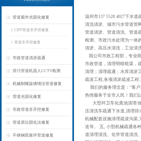
温州市137 5528 40
管道紫外光固化修复
清洗清淤、城市污水管道管
CIPP管道非开挖修复
管道清淤、管道清洗、管道疏
检测、市政污水处理为一体
管道非开挖修复
清淤、高压水清洗，工业清
我公司市政工程部，专业雨
市政管道清淤疏通
市政管道，清理明暗暗渠，疏
排污管道机器人CCTV检测
清理；清理疏通；水库清淤工
疏浚工程,各项清淤疏浚工
机械制螺旋缠绕法管道修复
我们的服务理念是：“客户
热情服务于全市人民！我们以
管道光固化修复
大型环卫车化粪池清理/抽粪
市政管道非开挖修复
压清洗车疏通下水道,清理排
机械配套设施清理疏浚沟渠,方
管道原位固化法修复
送等。 五, 小型机械疏通各
道清理清洗、化学管道清洗
不锈钢双胀环管道修复