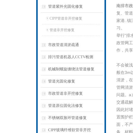
南排市政 
管道紫外光固化修复
复、管道
CIPP管道非开挖修复
家港..
习。
管道非开挖修复
举行“排
政管网工
市政管道清淤疏通
作，共享
排污管道机器人CCTV检测
不会被浅
机械制螺旋缠绕法管道修复
般在3m
清淤，在
管道光固化修复
管网清淤
市政管道非开挖修复
问题。a
交通疏解
管道原位固化法修复
因此封堵
置围护栏
不锈钢双胀环管道修复
面，不产
CIPP玻璃纤维软管非开挖
备、材料