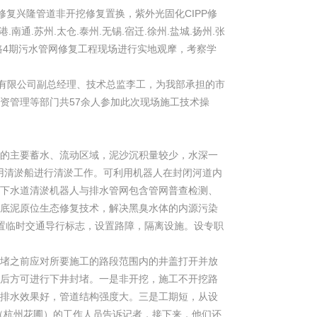
修复兴隆管道非开挖修复置换，紫外光固化CIPP修
南通.苏州.太仓.泰州.无锡.宿迁.徐州.盐城.扬州.张
西路4期污水管网修复工程现场进行实地观摩，考察学
复有限公司副总经理、技术总监李工，为我部承担的市
资管理等部门共57余人参加此次现场施工技术操
的主要蓄水、流动区域，泥沙沉积量较少，水深一
用清淤船进行清淤工作。可利用机器人在封闭河道内
下水道清淤机器人与排水管网包含管网普查检测、
底泥原位生态修复技术，解决黑臭水体的内源污染
置临时交通导行标志，设置路障，隔离设施。设专职
堵之前应对所要施工的路段范围内的井盖打开并放
后方可进行下井封堵。一是非开挖，施工不开挖路
排水效果好，管道结构强度大。三是工期短，从设
（杭州花圃）的工作人员告诉记者，接下来，他们还