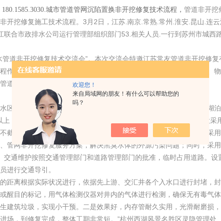
管道非开挖
180.1585.3030.城市管道管网沉陷置换非开挖修复技术流程，
非开挖修复施工技术流程。3月2日，江苏.南京.常熟.常州.淮安.昆山.连云港.
镇江联合市政排水公司运行管理部组织部门53.相关人员.一行到苏州市城
水管道非开挖修复技术交流会”。本次交流会特邀江苏常友管道非开挖修
程作技术储备。苏州市施工总承包部技术、经营、质量、安全、施工、物
管道非开挖修复技术特色资源。
欢迎您！
来自局域网的朋友！有什么可以帮助您的
吗？
水区的浮岛、水生植物、水深等特点限制。河湖深水区一般为河道、湖泊
以上，较小的水域面积采用水上挖机进行机械挖掘清理，水域面积过大采
不截流不的情况下，将高浓度的淤泥挖掘并输送到岸上进行固化。可采用
、管网非开挖修复服务方案，解决黑臭水体的外源污染问题；同时，采用
）交通维护按照交通管理部门和道路管理部门的批准，临时占用道路。设
员进行交通导引。
的距离根据实际状况进行，依据先上游、交汇井各个入水口进行封堵，封
或醒目的标记，用气体检测仪器对井内的气体进行检测，确保无有毒气体
生建筑垃圾，实现小干预。二是效果好，内存管耐久实用，光滑耐磨损，
进场，到修复完成，整体工期非常短。”杭州西湖风景名胜区灵隐管理处