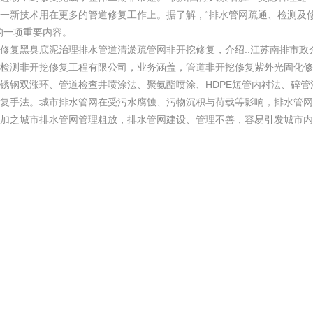
一新技术用在更多的管道修复工作上。据了解，“排水管网疏通、检测及修
的一项重要内容。
修复黑臭底泥治理排水管道清淤疏管网非开挖修复，介绍..江苏南排市政
检测非开挖修复工程有限公司，业务涵盖，管道非开挖修复紫外光固化修复
锈钢双涨环、管道检查井喷涂法、聚氨酯喷涂、HDPE短管内衬法、碎管法
复手法。城市排水管网在受污水腐蚀、污物沉积与荷载等影响，排水管网
加之城市排水管网管理粗放，排水管网建设、管理不善，容易引发城市内