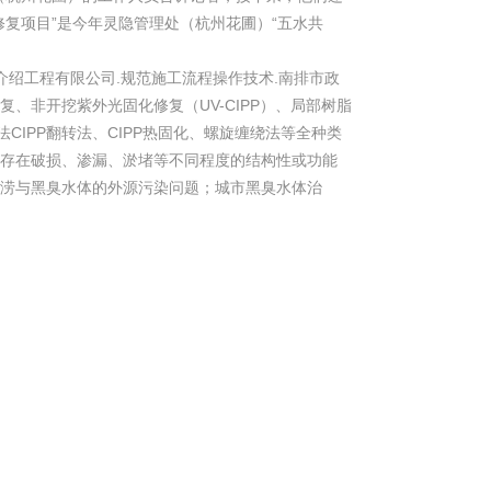
复项目”是今年灵隐管理处（杭州花圃）“五水共
介绍工程有限公司.规范施工流程操作技术.南排市政
、非开挖紫外光固化修复（UV-CIPP）、局部树脂
CIPP翻转法、CIPP热固化、螺旋缠绕法等全种类
存在破损、渗漏、淤堵等不同程度的结构性或功能
涝与黑臭水体的外源污染问题；城市黑臭水体治