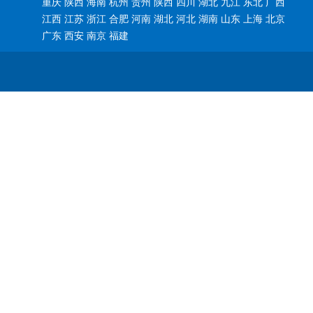
重庆 陕西 海南 杭州 贵州 陕西 四川 湖北 九江 东北 广西
江西 江苏 浙江 合肥 河南 湖北 河北 湖南 山东 上海 北京
广东 西安 南京 福建