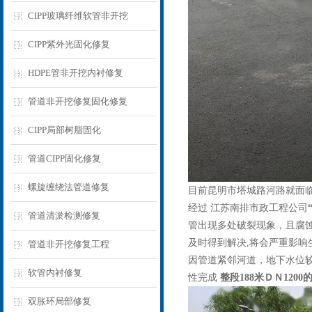
CIPP玻璃纤维软管非开挖
CIPP紫外光固化修复
HDPE管非开挖内衬修复
管道非开挖修复固化修复
CIPP局部树脂固化
管道CIPP固化修复
螺旋缠绕法管道修复
目前昆明市塔城路河路就面
经过 江苏南排市政工程公司
管道清淤检测修复
管出现多处破裂现象，且腐
及时得到解决,将会严重影响
管道非开挖修复工程
因管道紧邻河道，地下水位
软管内衬修复
性完成
整段188米ＤＮ1200
双胀环局部修复