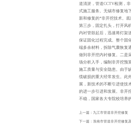
道清淤，管道CCTV检测，
式施工服务。无锡市修复地
新和修复的*非开挖技术。
第三步，固定扎头，打开风
内衬管鼓起后，迅速将灯架
保证固化过程完成。整个固
端多余材料，拆除气囊恢复
做到非开挖内衬修复。二是采
场分析入手，编制非开挖预
施工质量与安全隐患。由于
缆破损的重大经常发生。此
展，新技术的不断引进使技
的进一步引进和发展。非开
不稳，国家各大专院校培养
上一篇：
九江市管道非开挖修复
下一篇：
淮南市管道非开挖修复及