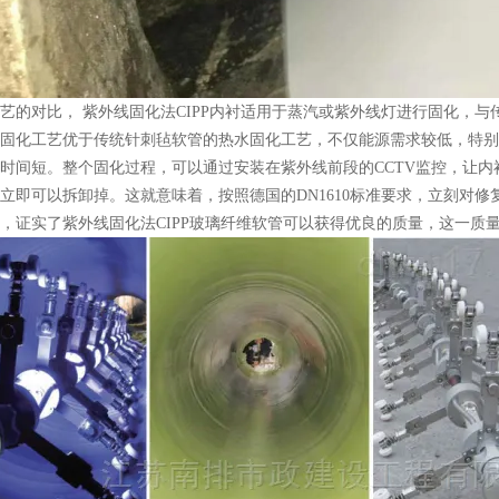
艺的对比， 紫外线固化法CIPP内衬适用于蒸汽或紫外线灯进行固化，
固化工艺优于传统针刺毡软管的热水固化工艺，不仅能源需求较低，特别
时间短。整个固化过程，可以通过安装在紫外线前段的CCTV监控，让内衬
立即可以拆卸掉。这就意味着，按照德国的DN1610标准要求，立刻对
，证实了紫外线固化法CIPP玻璃纤维软管可以获得优良的质量，这一质