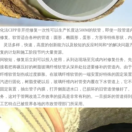
化法CIPP非开挖修复一次性可以生产长度达500M的软管，即使一段管道
修复。软管适合各种的管道：圆形，椭圆形，蛋形，方形等特殊形状，内衬修复
m。 灵活多样，快速，高度的创新能力以及较短的反应时间和*的解决问题
复的计划和施工阶段节约大量资源。
间较短，修复后立刻可以投入使用，从到达现场至完成内衬修复任务。先
接着把将碾压好的树脂玻璃纤维软管从深井处拉进要修补的管道内。由于
纤维软管划伤或过度膨胀。在玻璃纤维软管的一端安置好特殊的固定装置
汽进行固化，树脂变硬以后，玻璃纤维内衬管变内覆在下水管道上，它不
固定装置，抽出管子内膜，打开侧面进水口，已损坏的旧管道便修好了。
务，这对于管网改造工作效率的提高是非常有利的。一旦损坏的管道得到
工艺特点已被世界各地的市政管理部门所采用。