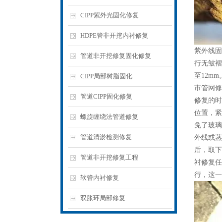
CIPP紫外光固化修复
HDPE管非开挖内衬修复
紫外线固
管道非开挖修复固化修复
行无皱褶
至12m
CIPP局部树脂固化
市管网修
管道CIPP固化修复
修复的时
位置，紧
螺旋缠绕法管道修复
免了玻璃
管道清淤检测修复
外线或蒸
后，取下
管道非开挖修复工程
衬修复任
行，这一
软管内衬修复
双胀环局部修复