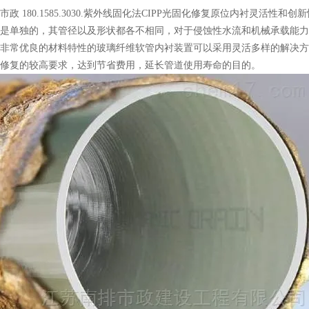
市政 180.1585.3030.紫外线固化法CIPP光固化修复原位内衬灵活性
是单独的，其管径以及形状都各不相同，对于侵蚀性水流和机械承载能力
非常优良的材料特性的玻璃纤维软管内衬装置可以采用灵活多样的解决方
修复的较高要求，达到节省费用，延长管道使用寿命的目的。