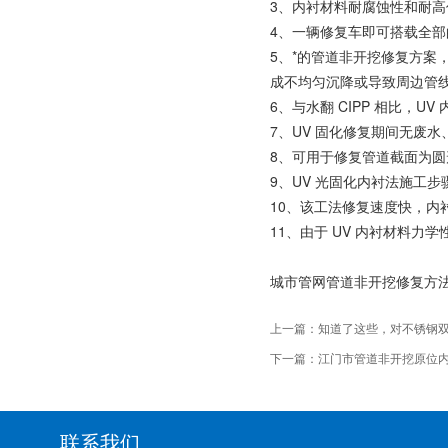
3、内衬材料耐腐蚀性和耐高
4、一辆修复车即可搭载全部
5、*的管道非开挖修复方
成不均匀沉降或导致周边管线
6、与水翻 CIPP 相比，U
7、UV 固化修复期间无废
8、可用于修复管道截面为圆
9、UV 光固化内衬法施工步
10、该工法修复速度快，内衬
11、由于 UV 内衬材料
城市管网管道非开挖修复方法
上一篇：
知道了这些，对不锈钢
下一篇：
江门市管道非开挖原位内
联系我们