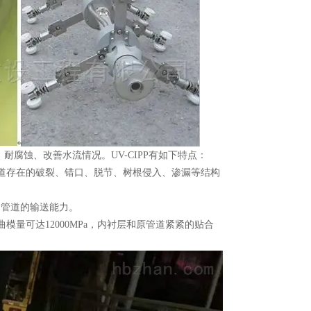
蚀、改善水流情况。UV-CIPP有如下特点：
道存在的破裂、错口、脱节、树根侵入、渗漏等结构
了管道的输送能力。
量可达12000MPa，内衬层和原管道紧紧的贴合