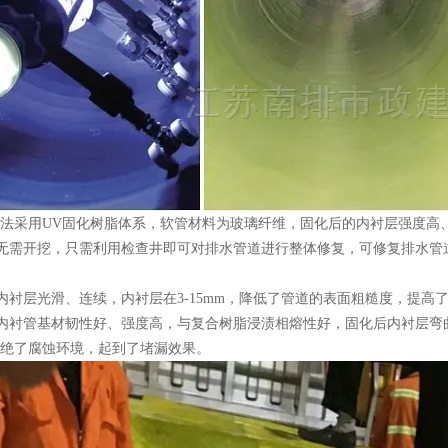
用UV固化树脂体系，软管材料为玻璃纤维，固化后的内衬层强度高、耐腐
无需开挖，只需利用检查井即可对排水管道进行整体修复，可修复排水管
衬层光滑、连续，内衬层在3-15mm，降低了管道的表面粗糙度，提高
衬管基材韧性好、强度高，与复合树脂浸渍相熔性好，固化后内衬层弯曲模
绝了腐蚀环境，起到了堵漏效果。