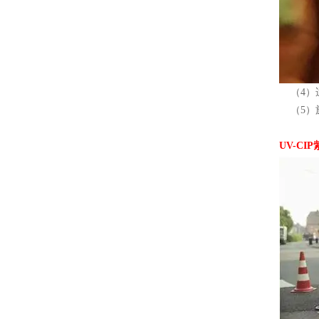
（4）适
（5）施
UV-C