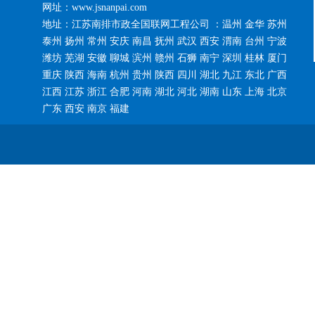
网址：www.jsnanpai.com
地址：江苏南排市政全国联网工程公司 ：温州 金华 苏州
泰州 扬州 常州 安庆 南昌 抚州 武汉 西安 渭南 台州 宁波
潍坊 芜湖 安徽 聊城 滨州 赣州 石狮 南宁 深圳 桂林 厦门
重庆 陕西 海南 杭州 贵州 陕西 四川 湖北 九江 东北 广西
江西 江苏 浙江 合肥 河南 湖北 河北 湖南 山东 上海 北京
广东 西安 南京 福建