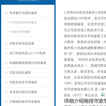
江苏南排市政管道建设工程有限公
管道紫外光固化修复
线光固化CIPP技术，是非
CIPP管道非开挖修复
局部树脂修复、非开挖管道C
为主导的管道工程技术打造，
管道非开挖修复
南排市政管道非开挖修复工程有
大桥段，秋风吹动绿丝绦，
市政管道清淤疏通
饭的客人也越来越数量增加
排污管道机器人CCTV检测
作“河”，眼前的清水岸绿的
除黑臭。”经开区水务局负
机械制螺旋缠绕法管道修复
的黑臭水体之一。贯城河西
欠账太多，陈旧老化。存在
管道光固化修复
积淤，水质长期恶化而形成黑
市政管道非开挖修复
CIPP）是我公司非开挖修
非开挖修复有限公司,是一家
管道原位固化法修复
协会（ISTT）单位会员。
详细介绍南排市政管
不锈钢双胀环管道修复