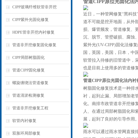
管道CIPP原位光固化法
CIPP玻璃纤维软管非开挖
近日，一种管网修复“黑科
CIPP紫外光固化修复
道不可能是挖开地面，从外
损、爆管频发，管道修复、
HDPE管非开挖内衬修复
沉、脱节、管壁破损、腐蚀
管道非开挖修复固化修复
紫外光(UV-CIPP)固化
国，英国，美国，日本，中国
CIPP局部树脂固化
软管拉入待修的旧管道中，采
也是目前上使用多的管道修
管道CIPP固化修复
管道CIPP原位光固化法内
螺旋缠绕法管道修复
树脂固化修复技术是一种排水
管道清淤检测修复
衬，起到止漏、局部增加老
化。南排市政管道非开挖修复
管道非开挖修复工程
人、在通过局部树脂固化和
展，起到了良好的引导作用
软管内衬修复
雨水可以通过雨水管网直接
双胀环局部修复