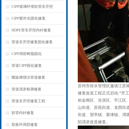
CIPP玻璃纤维软管非开挖
CIPP紫外光固化修复
HDPE管非开挖内衬修复
管道非开挖修复固化修复
CIPP局部树脂固化
管道CIPP固化修复
螺旋缠绕法管道修复
苏州市排水管理区邀请江苏
管道清淤检测修复
修复改造工程正式启动,*开工
前金阊区、沧浪区、平江区、
管道非开挖修复工程
山街道、苏苑街道、龙西街
软管内衬修复
街道、望亭镇、黄埭镇、渭
陷清淤改造修复。
双胀环局部修复