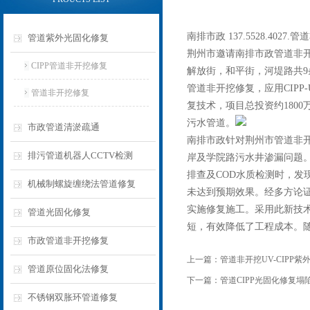
南排市政 137.5528.402
管道紫外光固化修复
荆州市邀请南排市政管道非
CIPP管道非开挖修复
解放街，和平街，河堤路共9条
管道非开挖修复，应用CIPP
管道非开挖修复
复技术，项目总投资约180
污水管道。
市政管道清淤疏通
南排市政针对荆州市管道非
排污管道机器人CCTV检测
岸及学院路污水井渗漏问题
排查及COD水质检测时，发
机械制螺旋缠绕法管道修复
未达到预期效果。经多方论
实施修复施工。采用此新技
管道光固化修复
短，有效降低了工程成本。随
市政管道非开挖修复
上一篇：
管道非开挖UV-CIPP
管道原位固化法修复
下一篇：
管道CIPP光固化修复塌陷置换
不锈钢双胀环管道修复