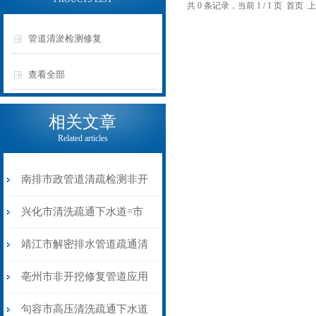
共 0 条记录，当前 1 / 1 页 首
管道清淤检测修复
查看全部
相关文章
Related articles
南排市政管道清疏检测非开
挖修复施工技术介绍
兴化市清洗疏通下水道=市
政排污管道清淤
靖江市解密排水管道疏通清
淤的“前奏”排查检测
亳州市非开挖修复管道应用
CIPP翻转内衬光固化修复
句容市高压清洗疏通下水道