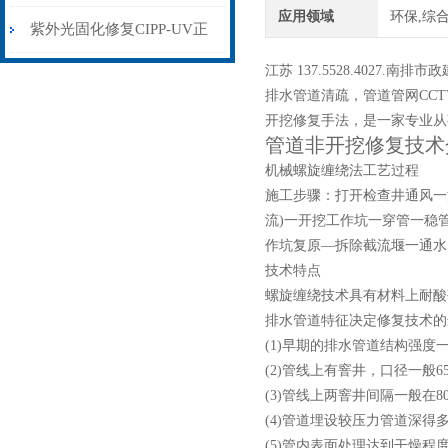
应用领域
环保,综
用管道非开挖修复技术施工
紫外光固化修复CIPP-UV正
江苏 137.5528.402
规管道非开挖修复技术公司
排水管道清疏，管道管网CC
开挖修复手法，是一家专业从
管道非开挖修复技术
机械螺旋缠绕法工艺过程
施工步骤：打开检查井通风一
流)一开挖工作坑一穿管一稳
作坑复原—拆除截流堰一通水
技术特点
螺旋缠绕技术具有材料上耐酸
排水管道特征决定修复技术的
(1)早期的排水管道结构强度
(2)管线上有窨井，口径一般6
(3)管线上两窨井间隔一般在8
(4)管道埋设较压力管道深得多(
(5)管内表面处理达到干燥程