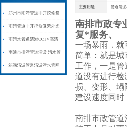
主要用途
管道清淤
郑州市雨污管道非开挖修复
南排市政专
CIPP紫外光固化修复
雨污管道非开挖修复紫外光
复*服务
、
固化CIPP修复施工技术见证
雨污水管道清淤CCTV高清
一场暴雨，就
机器人检测雨污管道非开挖
南通市排污管道清淤 污水管
简单：就是城
工作，一是管
修复
网下水道疏通清洗
箱涵清淤管道清淤污水管网
道没有进行检
管道清淤CCTV检测
损、变形、塌
建设速度同时
南排市政管道